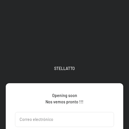
Ir al contenido
STELLATTO
Opening soon
Nos vemos pronto !!!
Correo electrónico